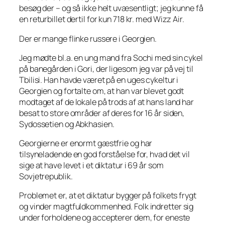
besøg der – og så ikke helt uvæsentligt; jeg kunne få
en returbillet dertil for kun 718 kr. med Wizz Air.
Der er mange flinke russere i Georgien.
Jeg mødte bl.a. en ung mand fra Sochi med sin cykel
på banegården i Gori, der ligesom jeg var på vej til
Tbilisi. Han havde været på en uges cykeltur i
Georgien og fortalte om, at han var blevet godt
modtaget af de lokale på trods af at hans land har
besat to store områder af deres for 16 år siden,
Sydossetien og Abkhasien.
Georgierne er enormt gæstfrie og har
tilsyneladende en god forståelse for, hvad det vil
sige at have levet i et diktatur i 69 år som
Sovjetrepublik.
Problemet er, at et diktatur bygger på folkets frygt
og vinder magtfuldkommenhed. Folk indretter sig
under forholdene og accepterer dem, for eneste