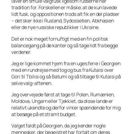
laver en smule valgfusk ligesom russerne har
tradition for. Forskellen er måske, at de kun lavede
lidt fusk, og oppositionen trods alt fik en del pladser
– det sker ikke i Rusland, Sydossetien, Abkhasien
eller de nye russiske republikker i Ukraine.
Det er nok meget fornuftigt med en fin politisk
balancegang på de kanter og så tage lidt fra begge
verdener.
Jeg er lige kommet hjem fra en uges ferie i Georgien
med en rundrejse med tog og bus fra Kutaisi over
Gori til Tbilisi og så Batumi og så tilbage til Kutaisi på
selve valg-aftenen.
Jeg overvejede først at tage til Polen, Rumænien,
Moldova, Ungarn eller Tjekkiet, da disse lande er
relativt ukendte og derfor virker spændende for mig
at besøge på et stramt budget.
Valget faldt på Georgien, da jeg kender nogle
mennesker, der begejstret har fortalt om deres