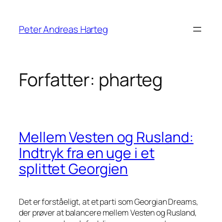
Spring
til
Peter Andreas Harteg
indhold
Forfatter:
pharteg
Mellem Vesten og Rusland:
Indtryk fra en uge i et
splittet Georgien
Det er forståeligt, at et parti som Georgian Dreams,
der prøver at balancere mellem Vesten og Rusland,