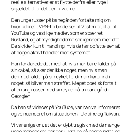
reelle alternativer er at flytte derfra eller ryge i
spjældet eller det der er værre.
Den unge russer på banegården fortalte mig om,
hvor udbredt VPN-forbindelser til Vesten er, bl.a. til
YouTube og vestlige medier, som er spærret i
Rusland, og at myndighederne ser igennem med det.
De skrider kun til handling, hvis de har opfattelsen af,
at nogen aktivt handler mod systemet.
Han forklarede det med, at hvis man bare falder på
sin cykel, så sker der ikke noget, men hvis man
derimod falder på sin cykel, fordi man kører ind i
noget, så bliver man straffet. Meget poetisk fortalt
af en ung russer med sin cykel på en banegård i
Georgien.
Da han så videoer på YouTube, var han velinformeret
og velnuanceret om situationen i Ukraine og Taiwan.
Vi var enige om, at det er dybt tragisk med de mange
unge mennesker, der dør i Ukraine på begge sider, og