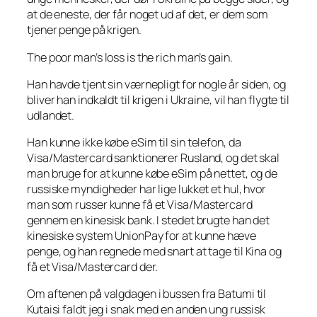
at de eneste, der får noget ud af det, er dem som
tjener penge på krigen.
The poor man’s loss is the rich man’s gain.
Han havde tjent sin værnepligt for nogle år siden, og
bliver han indkaldt til krigen i Ukraine, vil han flygte til
udlandet.
Han kunne ikke købe eSim til sin telefon, da
Visa/Mastercard sanktionerer Rusland, og det skal
man bruge for at kunne købe eSim på nettet, og de
russiske myndigheder har lige lukket et hul, hvor
man som russer kunne få et Visa/Mastercard
gennem en kinesisk bank. I stedet brugte han det
kinesiske system UnionPay for at kunne hæve
penge, og han regnede med snart at tage til Kina og
få et Visa/Mastercard der.
Om aftenen på valgdagen i bussen fra Batumi til
Kutaisi faldt jeg i snak med en anden ung russisk