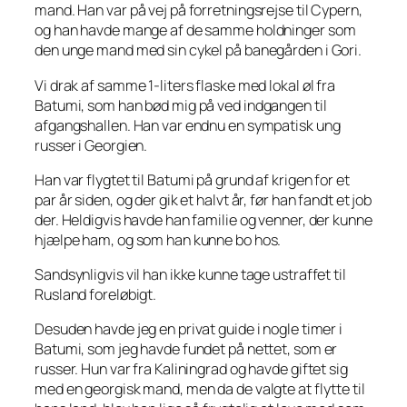
mand. Han var på vej på forretningsrejse til Cypern,
og han havde mange af de samme holdninger som
den unge mand med sin cykel på banegården i Gori.
Vi drak af samme 1-liters flaske med lokal øl fra
Batumi, som han bød mig på ved indgangen til
afgangshallen. Han var endnu en sympatisk ung
russer i Georgien.
Han var flygtet til Batumi på grund af krigen for et
par år siden, og der gik et halvt år, før han fandt et job
der. Heldigvis havde han familie og venner, der kunne
hjælpe ham, og som han kunne bo hos.
Sandsynligvis vil han ikke kunne tage ustraffet til
Rusland foreløbigt.
Desuden havde jeg en privat guide i nogle timer i
Batumi, som jeg havde fundet på nettet, som er
russer. Hun var fra Kaliningrad og havde giftet sig
med en georgisk mand, men da de valgte at flytte til