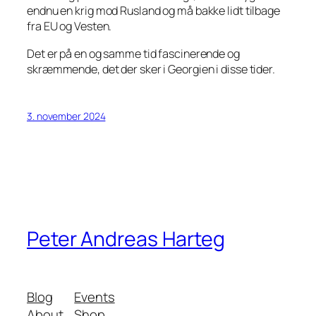
endnu en krig mod Rusland og må bakke lidt tilbage
fra EU og Vesten.
Det er på en og samme tid fascinerende og
skræmmende, det der sker i Georgien i disse tider.
3. november 2024
Peter Andreas Harteg
Blog
Events
About
Shop